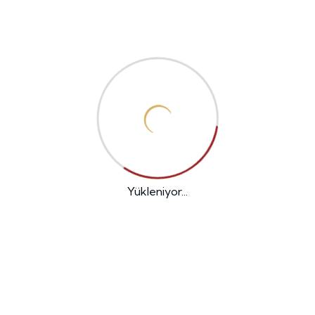
ı
"Emre End olara
inovasyon ve işb
kina
özgün ve etkili
Yükleniyor...
Geniş Ürün Yelpazesi